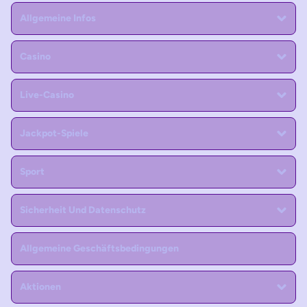
Allgemeine Infos
Casino
Live-Casino
Jackpot-Spiele
Sport
Sicherheit Und Datenschutz
Allgemeine Geschäftsbedingungen
Aktionen