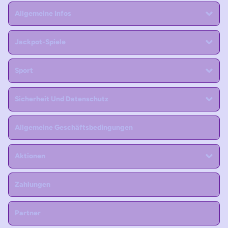
Allgemeine Infos
Jackpot-Spiele
Sport
Sicherheit Und Datenschutz
Allgemeine Geschäftsbedingungen
Aktionen
Zahlungen
Partner