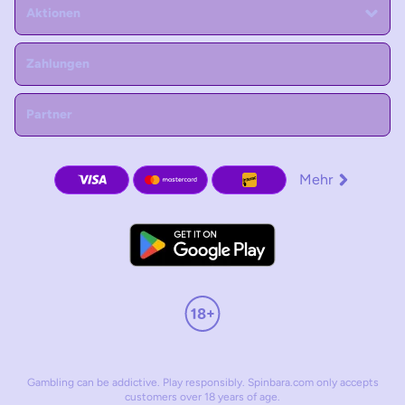
Du bist eher ein Sport Wetten-Fan? Keine Sorge, wir haben viele
Aktionen
Wettangebote im Angebot. Unsere Wettenden holen das Beste
aus ihren Wetten heraus, indem sie unsere Wettbonusse,
Cashback-Boni und andere Angebote in Anspruch nehmen.
Zahlungen
Spinbara Casino - Hol dir deinen ersten Sportwetten- und Casino-
Bonus!
Partner
Online Casino Spiele
Im Spinbara Online Casino kannst du Tausende von Online-
Casino-Spielen spielen. Es gibt klassische Spielautomaten,
Mehr
Tischspiele und vieles mehr zu genießen. Wir haben uns mit
einigen der besten Casinoanbieter der Branche zusammengetan,
um unseren Spielern die beliebtesten Online-Casinospiele
anzubieten. Es gibt Spielautomaten zu jedem Thema, das du dir
vorstellen kannst. In unserem Casino kannst du also Online-
Casinospiele spielen, ohne dass dir jemals langweilig wird.
Spinbara Online
Casino Spiele
:
Online Spielautomaten
Megaways
Online Casino Tischspiele
Arcade Casino Spiele Online
Gambling can be addictive. Play responsibly. Spinbara.com only accepts
customers over 18 years of age.
Wie bereits erwähnt, haben die meisten Online Slots sowohl eine