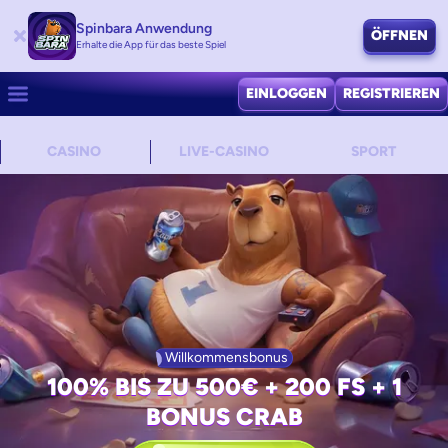
Spinbara Anwendung
ÖFFNEN
Erhalte die App für das beste Spiel
EINLOGGEN
REGISTRIEREN
CASINO
LIVE-CASINO
SPORT
Willkommensbonus
100% BIS ZU 500€ + 200 FS + 1
BONUS CRAB