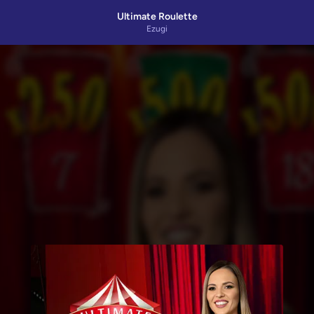
Ultimate Roulette
Ezugi