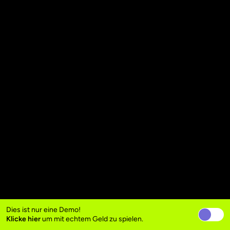
Dies ist nur eine Demo!
Klicke hier
um mit echtem Geld zu spielen.